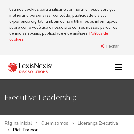
Usamos cookies para analisar e aprimorar o nosso serviço,
melhorar e personalizar conteúdo, publicidade e a sua
experiência digital. Também compartilhamos as informações
sobre como você usa o nosso site com os nossos parceiros
de mídias sociais, publicidade e de análises.
Política de
cookies
.
Fechar
m
tog
m
Toggle
tog
navigat
Executive Leadership
m
tog
Página Inicial
Quem somos
Liderança Executiva
Rick Trainor