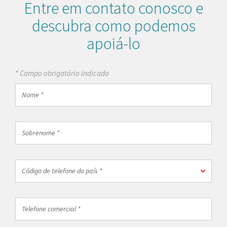
Entre em contato conosco e
descubra como podemos
apoiá-lo
* Campo obrigatório indicado
Nome
*
Sobrenome
*
Código
Código de telefone do país *
de
telefone
do
Telefone
país
comercial
*
*