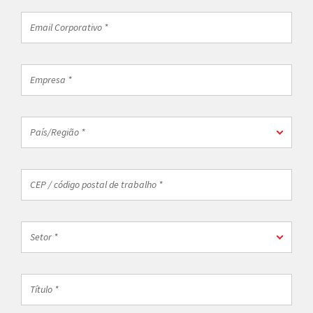
Email
Corporativo
*
Empresa
*
País/Região
País/Região *
*
CEP
/
código
postal
Setor
de
Setor *
*
trabalho
*
Título
*