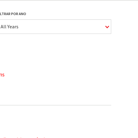
ILTRAR POR ANO
All Years
ns