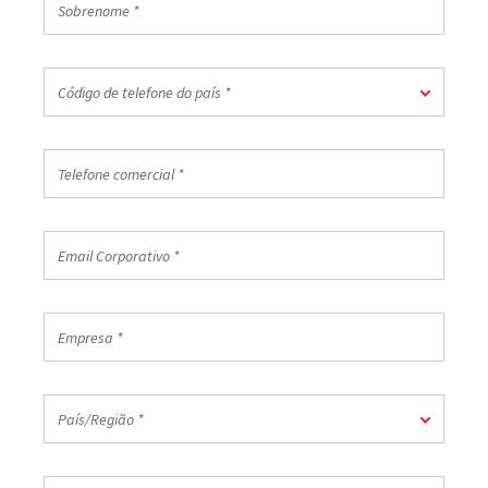
*
Código
Código de telefone do país *
de
telefone
do
Telefone
país
comercial
*
*
Email
Corporativo
*
Empresa
*
País/Região
País/Região *
*
CEP