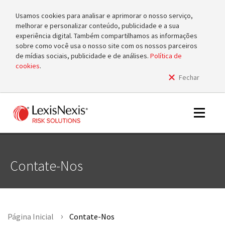
Usamos cookies para analisar e aprimorar o nosso serviço,
melhorar e personalizar conteúdo, publicidade e a sua
experiência digital. Também compartilhamos as informações
sobre como você usa o nosso site com os nossos parceiros
de mídias sociais, publicidade e de análises.
Política de
cookies
.
Fechar
m
tog
m
Toggle
tog
navigat
Contate-Nos
m
tog
Página Inicial
Contate-Nos