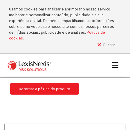
Usamos cookies para analisar e aprimorar o nosso serviço,
melhorar e personalizar conteúdo, publicidade e a sua
experiência digital. Também compartilhamos as informações
sobre como você usa o nosso site com os nossos parceiros
de mídias sociais, publicidade e de análises.
Política de
cookies
.
Fechar
m
tog
m
Toggle
tog
navigat
Retornar à página do produto
m
tog