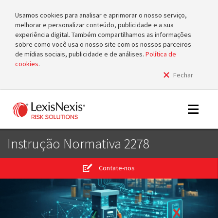
Usamos cookies para analisar e aprimorar o nosso serviço,
melhorar e personalizar conteúdo, publicidade e a sua
experiência digital. Também compartilhamos as informações
sobre como você usa o nosso site com os nossos parceiros
de mídias sociais, publicidade e de análises.
Política de
cookies
.
Fechar
m
tog
m
Toggle
tog
navigat
Instrução Normativa 2278
Contate-nos
m
tog