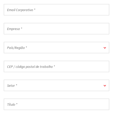
Email
Corporativo
*
Empresa
*
País/Região
País/Região *
*
CEP
/
código
postal
Setor
de
Setor *
*
trabalho
*
Título
*