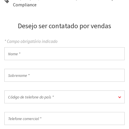
Compliance
Desejo ser contatado por vendas
* Campo obrigatório indicado
Nome
*
Sobrenome
*
Código
Código de telefone do país *
de
telefone
do
Telefone
país
comercial
*
*