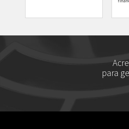
finan
Acre
para ge