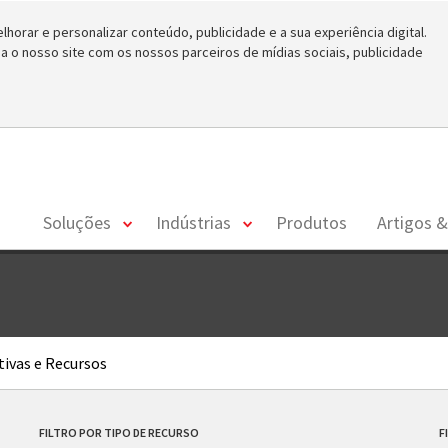
horar e personalizar conteúdo, publicidade e a sua experiência digital.
o nosso site com os nossos parceiros de mídias sociais, publicidade
toggle
toggle
Soluções
Indústrias
Produtos
Artigos &
menu
menu
ivas e Recursos
FILTRO POR TIPO DE RECURSO
F