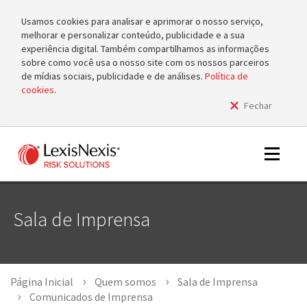
Usamos cookies para analisar e aprimorar o nosso serviço,
melhorar e personalizar conteúdo, publicidade e a sua
experiência digital. Também compartilhamos as informações
sobre como você usa o nosso site com os nossos parceiros
de mídias sociais, publicidade e de análises.
Política de
cookies
.
Fechar
m
tog
m
Toggle
tog
navigat
Sala de Imprensa
m
tog
Página Inicial
Quem somos
Sala de Imprensa
Comunicados de Imprensa