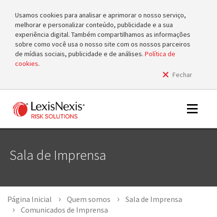
Usamos cookies para analisar e aprimorar o nosso serviço,
melhorar e personalizar conteúdo, publicidade e a sua
experiência digital. Também compartilhamos as informações
sobre como você usa o nosso site com os nossos parceiros
de mídias sociais, publicidade e de análises.
Política de
cookies
.
Fechar
m
tog
m
Toggle
tog
navigat
Sala de Imprensa
m
tog
Página Inicial
Quem somos
Sala de Imprensa
Comunicados de Imprensa