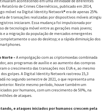
ntinuaram acontecendo em uma infinidade de diferentes
o Relatório de Crimes Cibernéticos, publicado em 2014,
go móvel na Digital Identity Network® era de apenas 25%.
la de transações realizadas por dispositivos móveis atingiu
egistros iniciaram. Essa mudança foi impulsionada por
uso de tecnologia móvel entre as gerações mais jovens;
veis e a migração da população de mercados emergentes
 completamente o uso do desktop; e a rápida diminuição dos
 smartphones.
o Norte –
A empolgação com as criptomoedas combinada
dor, aos programas de auxílio e ao aumento das compras
aram o crescimento das transações nos EUA e, ao mesmo
s golpes. A Digital Identity Network rastreou 15,3
nadá no segundo semestre de 2021, o que representa uma
 anterior. Neste mesmo período, houve também um
iniciados por humanos, com um crescimento de 50%, na
milhões de ataques.
tando, e ataques iniciados por humanos crescem pela