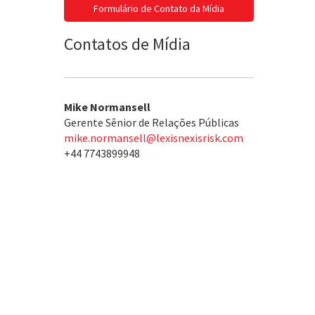
Formulário de Contato da Mídia
Contatos de Mídia
Mike Normansell
Gerente Sênior de Relações Públicas
mike.normansell@lexisnexisrisk.com
+44 7743899948