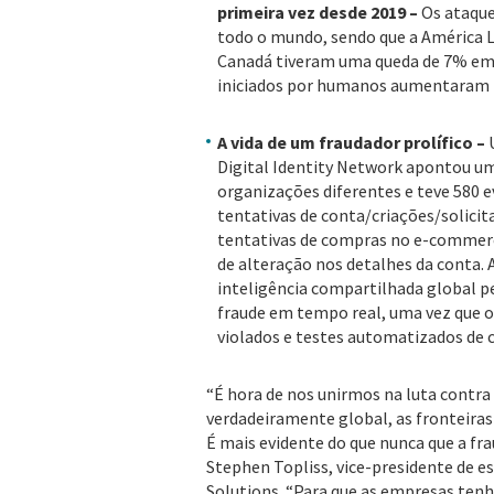
primeira vez desde 2019 –
Os ataque
todo o mundo, sendo que a América L
Canadá tiveram uma queda de 7% em r
iniciados por humanos aumentaram p
A vida de um fraudador prolífico –
Digital Identity Network apontou um
organizações diferentes e teve 580 ev
tentativas de conta/criações/solici
tentativas de compras no e-commerce
de alteração nos detalhes da conta. 
inteligência compartilhada global p
fraude em tempo real, uma vez que o
violados e testes automatizados de c
“É hora de nos unirmos na luta contra
verdadeiramente global, as fronteiras
É mais evidente do que nunca que a fra
Stephen Topliss, vice-presidente de es
Solutions. “Para que as empresas ten