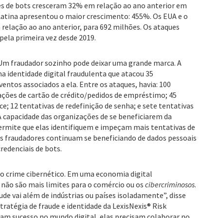
s de bots cresceram 32% em relação ao ano anterior em
atina apresentou o maior crescimento: 455%. Os EUA e o
elação ao ano anterior, para 692 milhões. Os ataques
ela primeira vez desde 2019.
Um fraudador sozinho pode deixar uma grande marca. A
a identidade digital fraudulenta que atacou 35
entos associados a ela. Entre os ataques, havia: 100
tações de cartão de crédito/pedidos de empréstimo; 45
; 12 tentativas de redefinição de senha; e sete tentativas
A capacidade das organizações de se beneficiarem da
ermite que elas identifiquem e impeçam mais tentativas de
s fraudadores continuam se beneficiando de dados pessoais
redenciais de bots.
 o crime cibernético. Em uma economia digital
 não são mais limites para o comércio ou os
cibercriminosos
.
ude vai além de indústrias ou países isoladamente”, disse
tratégia de fraude e identidade da LexisNexis® Risk
ham sucesso no mundo digital, elas precisam colaborar no