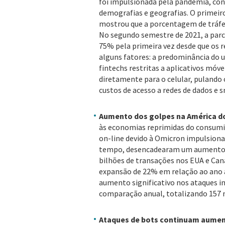
foi impulsionada pela pandemia, co
demografias e geografias. O primeir
mostrou que a porcentagem de tráfe
No segundo semestre de 2021, a parce
75% pela primeira vez desde que os r
alguns fatores: a predominância do 
fintechs restritas a aplicativos mó
diretamente para o celular, pulando
custos de acesso a redes de dados e
Aumento dos golpes na América d
às economias reprimidas do consumi
on-line devido à Omicron impulsion
tempo, desencadearam um aumento do
bilhões de transações nos EUA e Ca
expansão de 22% em relação ao ano
aumento significativo nos ataques 
comparação anual, totalizando 157 
Ataques de bots continuam aumen