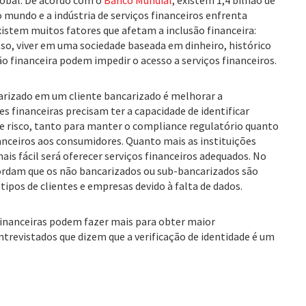
lobal. De acordo com o
Banco Mundial
, existem 1,4 bilhão de
 mundo e a indústria de serviços financeiros enfrenta
xistem muitos fatores que afetam a inclusão financeira:
sso, viver em uma sociedade baseada em dinheiro, histórico
o financeira podem impedir o acesso a serviços financeiros.
rizado em um cliente bancarizado é melhorar a
es financeiras precisam ter a capacidade de identificar
e risco, tanto para manter o compliance regulatório quanto
nanceiros aos consumidores. Quanto mais as instituições
s fácil será oferecer serviços financeiros adequados. No
ordam que os não bancarizados ou sub-bancarizados são
 tipos de clientes e empresas devido à falta de dados.
 financeiras podem fazer mais para obter maior
ntrevistados que dizem que a verificação de identidade é um