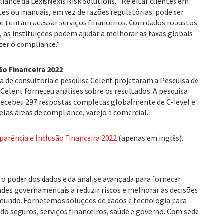
iance da LexisNexis Risk Solutions. “Rejeitar clientes em
tes ou manuais, em vez de razões regulatórias, pode ser
que tentam acessar serviços financeiros. Com dados robustos
, as instituições podem ajudar a melhorar as taxas globais
er o compliance.”
ão Financeira 2022
sa de consultoria e pesquisa Celent projetaram a Pesquisa de
 Celent forneceu análises sobre os resultados. A pesquisa
 e recebeu 297 respostas completas globalmente de C-level e
elas áreas de compliance, varejo e comercial.
parência e Inclusão Financeira 2022
(apenas em inglês).
 o poder dos dados e da análise avançada para fornecer
des governamentais a reduzir riscos e melhorar as decisões
 mundo. Fornecemos soluções de dados e tecnologia para
do seguros, serviços financeiros, saúde e governo. Com sede