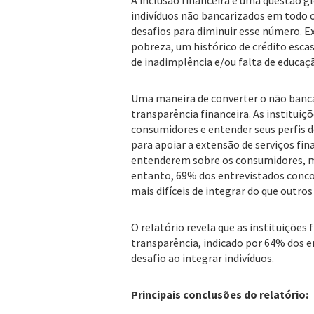
A inclusão financeira é uma questão g
indivíduos não bancarizados em todo o
desafios para diminuir esse número. E
pobreza, um histórico de crédito esca
de inadimplência e/ou falta de educaçã
Uma maneira de converter o não banca
transparência financeira. As instituiçõ
consumidores e entender seus perfis d
para apoiar a extensão de serviços fi
entenderem sobre os consumidores, mai
entanto, 69% dos entrevistados conc
mais difíceis de integrar do que outros
O relatório revela que as instituições
transparência, indicado por 64% dos e
desafio ao integrar indivíduos.
Principais conclusões do relatório: