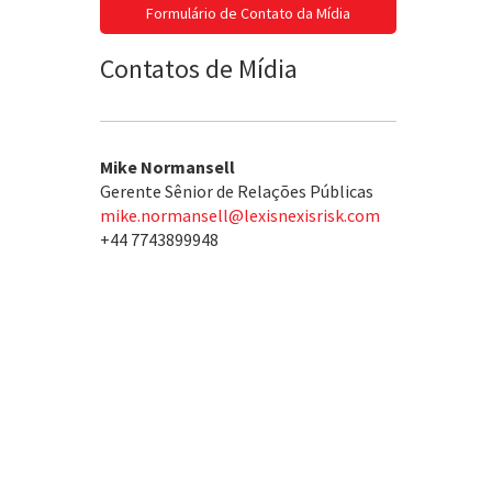
Formulário de Contato da Mídia
Contatos de Mídia
Mike Normansell
Gerente Sênior de Relações Públicas
mike.normansell@lexisnexisrisk.com
+44 7743899948