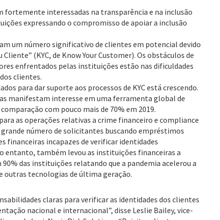
am fortemente interessadas na transparência e na inclusão
ituições expressando o compromisso de apoiar a inclusão
itam um número significativo de clientes em potencial devido
u Cliente” (KYC, de Know Your Customer). Os obstáculos de
ores enfrentados pelas instituições estão nas dificuldades
dos clientes.
dos para dar suporte aos processos de KYC está crescendo.
iras manifestam interesse em uma ferramenta global de
m comparação com pouco mais de 70% em 2019.
ara as operações relativas a crime financeiro e compliance
um grande número de solicitantes buscando empréstimos
es financeiras incapazes de verificar identidades
 entanto, também levou as instituições financeiras a
m 90% das instituições relatando que a pandemia acelerou a
) e outras tecnologias de última geração.
sabilidades claras para verificar as identidades dos clientes
ação nacional e internacional”, disse Leslie Bailey, vice-