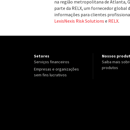
na região metropolitana de Atlanta, 
parte da RELX, um fornecedor global 
informações para clientes profissionai
LexisNexis Risk Solutions
e
RELX
.
Setores
Nossos produ
Serviços financeiros
Saiba mais sobr
produtos
Empresas e organizações
sem fins lucrativos