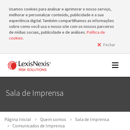
Usamos cookies para analisar e aprimorar o nosso serviço,
melhorar e personalizar conteúdo, publicidade e a sua
experiência digital. Também compartilhamos as informações
sobre como você usa o nosso site com os nossos parceiros
de mídias sociais, publicidade e de análises.
Política de
cookies
.
Fechar
m
tog
m
Toggle
tog
navigat
Sala de Imprensa
m
tog
Página Inicial
Quem somos
Sala de Imprensa
Comunicados de Imprensa