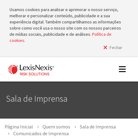
Usamos cookies para analisar e aprimorar o nosso serviço,
melhorar e personalizar conteúdo, publicidade e a sua
experiência digital. Também compartilhamos as informações
sobre como você usa o nosso site com os nossos parceiros
de mídias sociais, publicidade e de análises.
Política de
cookies
.
Fechar
m
tog
m
Toggle
tog
navigat
Sala de Imprensa
m
tog
Página Inicial
Quem somos
Sala de Imprensa
Comunicados de Imprensa