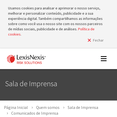
Usamos cookies para analisar e aprimorar o nosso serviço,
melhorar e personalizar conteúdo, publicidade e a sua
experiência digital. Também compartilhamos as informações
sobre como você usa o nosso site com os nossos parceiros
de mídias sociais, publicidade e de análises.
Política de
cookies
.
Fechar
m
tog
m
Toggle
tog
navigat
Sala de Imprensa
m
tog
Página Inicial
Quem somos
Sala de Imprensa
Comunicados de Imprensa