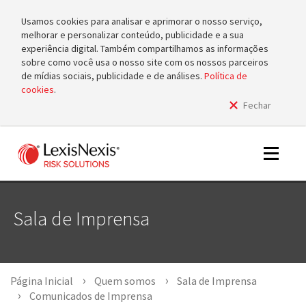
Usamos cookies para analisar e aprimorar o nosso serviço,
melhorar e personalizar conteúdo, publicidade e a sua
experiência digital. Também compartilhamos as informações
sobre como você usa o nosso site com os nossos parceiros
de mídias sociais, publicidade e de análises.
Política de
cookies
.
Fechar
m
tog
m
Toggle
tog
navigat
Sala de Imprensa
m
tog
Página Inicial
Quem somos
Sala de Imprensa
Comunicados de Imprensa