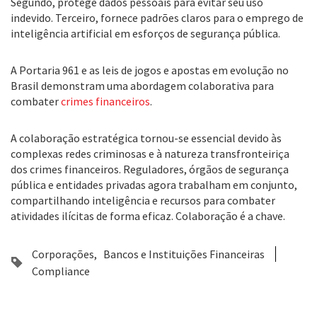
Segundo, protege dados pessoais para evitar seu uso
indevido. Terceiro, fornece padrões claros para o emprego de
inteligência artificial em esforços de segurança pública.
A Portaria 961 e as leis de jogos e apostas em evolução no
Brasil demonstram uma abordagem colaborativa para
combater
crimes financeiros
.
A colaboração estratégica tornou-se essencial devido às
complexas redes criminosas e à natureza transfronteiriça
dos crimes financeiros. Reguladores, órgãos de segurança
pública e entidades privadas agora trabalham em conjunto,
compartilhando inteligência e recursos para combater
atividades ilícitas de forma eficaz. Colaboração é a chave.
Corporações
Bancos e Instituições Financeiras
Compliance