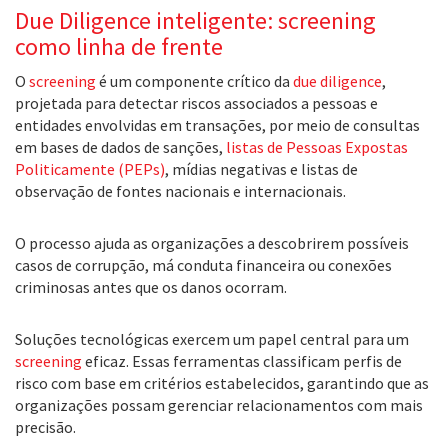
Due Diligence inteligente: screening
como linha de frente
O
screening
é um componente crítico da
due diligence
,
projetada para detectar riscos associados a pessoas e
entidades envolvidas em transações, por meio de consultas
em bases de dados de sanções,
listas de Pessoas Expostas
Politicamente (PEPs)
, mídias negativas e listas de
observação de fontes nacionais e internacionais.
O processo ajuda as organizações a descobrirem possíveis
casos de corrupção, má conduta financeira ou conexões
criminosas antes que os danos ocorram.
Soluções tecnológicas exercem um papel central para um
screening
eficaz. Essas ferramentas classificam perfis de
risco com base em critérios estabelecidos, garantindo que as
organizações possam gerenciar relacionamentos com mais
precisão.