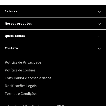
Setores
Nossos produtos
Quem somos
Contato
Política de Privacidade
Política de Cookies
Consumidor e acesso a dados
Notificações Legais
Termos e Condições