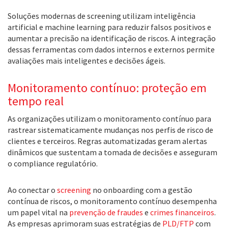
Soluções modernas de screening utilizam inteligência
artificial e machine learning para reduzir falsos positivos e
aumentar a precisão na identificação de riscos. A integração
dessas ferramentas com dados internos e externos permite
avaliações mais inteligentes e decisões ágeis.
Monitoramento contínuo: proteção em
tempo real
As organizações utilizam o monitoramento contínuo para
rastrear sistematicamente mudanças nos perfis de risco de
clientes e terceiros. Regras automatizadas geram alertas
dinâmicos que sustentam a tomada de decisões e asseguram
o compliance regulatório.
Ao conectar o
screening
no onboarding com a gestão
contínua de riscos, o monitoramento contínuo desempenha
um papel vital na
prevenção de fraudes
e
crimes financeiros
.
As empresas aprimoram suas estratégias de
PLD/FTP
com