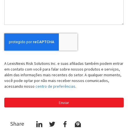
A LexisNexis Risk Solutions Inc. e suas afiliadas também podem entrar
em contato com você para falar sobre nossos produtos e serviços,
além das informações mais recentes do setor. A qualquer momento,
você pode optar por não mais receber nossos comunicados,
acessando nosso
centro de preferências
.
Enviar
Share