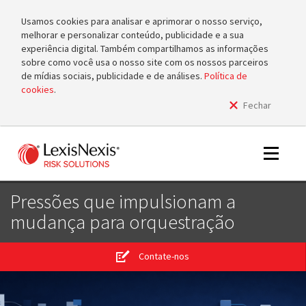
Usamos cookies para analisar e aprimorar o nosso serviço,
melhorar e personalizar conteúdo, publicidade e a sua
experiência digital. Também compartilhamos as informações
sobre como você usa o nosso site com os nossos parceiros
de mídias sociais, publicidade e de análises.
Política de
cookies
.
Fechar
m
tog
m
Toggle
tog
navigat
Pressões que impulsionam a
mudança para orquestração
m
Contate-nos
tog