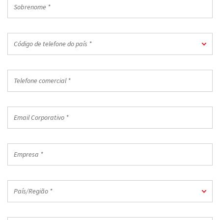
Sobrenome
*
Código
Código de telefone do país *
de
telefone
do
Telefone
país
comercial
*
*
Email
Corporativo
*
Empresa
*
País/Região
País/Região *
*