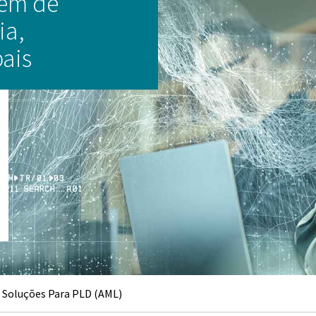
gem de
ia,
ais
 Soluções Para PLD (AML)