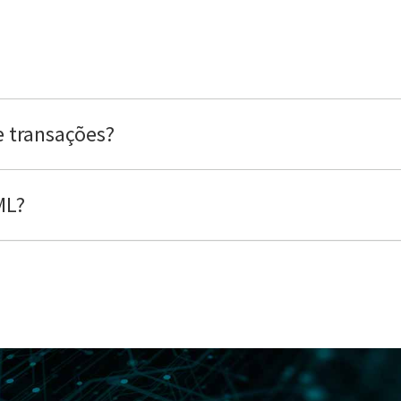
 transações?
ML?