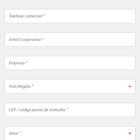
telefone
do
Telefone
país
comercial
*
*
Email
Corporativo
*
Empresa
*
País/Região
País/Região *
*
CEP
/
código
postal
Setor
de
Setor *
*