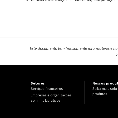
Este documento tem fins somente informativos e não
S
Setores
Nossos produ
Serviços financeiros
Saiba mais sobr
produtos
Empresas e organizações
sem fins lucrativos