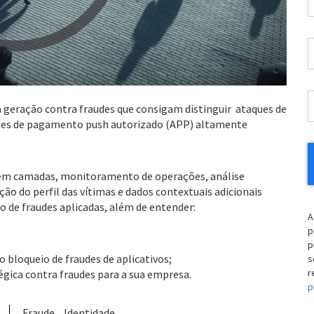
p
C
*
*
P
*
S
 geração contra fraudes que consigam distinguir ataques de
*
raudes de pagamento push autorizado (APP) altamente
 em camadas, monitoramento de operações, análise
o do perfil das vítimas e dados contextuais adicionais
o de fraudes aplicadas, além de entender:
A
p
p
o bloqueio de fraudes de aplicativos;
s
r
gica contra fraudes para a sua empresa.
p
Fraude
Identidade