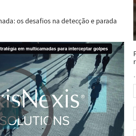
nada: os desafios na detecção e parada
*
C
d
t
d
E