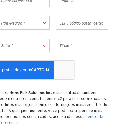
aís
orporativo
*
aís/Região
CEP
País/Região *
/
código
postal
etor
Título
de
Setor *
*
trabalho
*
 LexisNexis Risk Solutions Inc. e suas afiliadas também
odem entrar em contato com você para falar sobre nossos
rodutos e serviços, além das informações mais recentes do
etor. A qualquer momento, você pode optar por não mais
eceber nossos comunicados, acessando nosso
centro de
referências
.