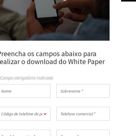
Preencha os campos abaixo para
realizar o download do White Paper
 Campo obrigatório indicado
Nome
Sobrenome
*
ódigo
Telefone
Código de telefone do país *
e
comercial
elefone
*
o
mail
Empresa