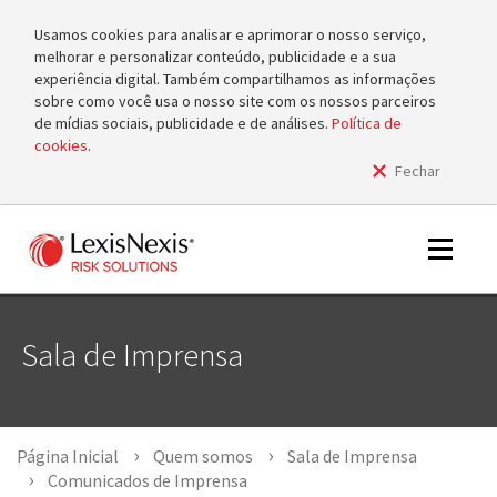
Usamos cookies para analisar e aprimorar o nosso serviço,
melhorar e personalizar conteúdo, publicidade e a sua
experiência digital. Também compartilhamos as informações
sobre como você usa o nosso site com os nossos parceiros
de mídias sociais, publicidade e de análises.
Política de
cookies
.
Fechar
m
tog
m
Toggle
tog
navigat
Sala de Imprensa
m
tog
Página Inicial
Quem somos
Sala de Imprensa
Comunicados de Imprensa