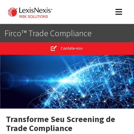
Toggle
navigat
Firco™ Trade Compliance
Contate-nos
m
tog
m
tog
m
tog
Transforme Seu Screening de
Trade Compliance