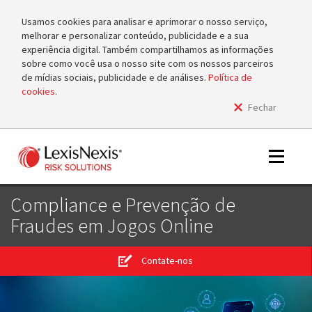
Usamos cookies para analisar e aprimorar o nosso serviço,
melhorar e personalizar conteúdo, publicidade e a sua
experiência digital. Também compartilhamos as informações
sobre como você usa o nosso site com os nossos parceiros
de mídias sociais, publicidade e de análises.
Política de
cookies
.
Fechar
m
tog
m
Toggle
tog
navigat
Compliance e Prevenção de
Fraudes em Jogos Online
m
Contate-nos
tog