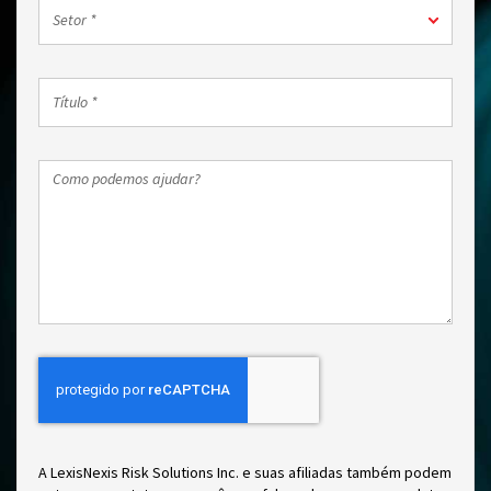
Setor
de
Setor *
*
trabalho
*
Título
*
Como
podemos
ajudar?
A LexisNexis Risk Solutions Inc. e suas afiliadas também podem